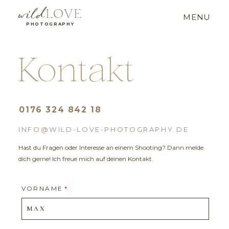
LOVE
wild
MENU
MENU
PHOTOGRAPHY
Kontakt
Home
0176 324 842 18
Infos zu Preisen
INFO@WILD-LOVE-PHOTOGRAPHY.DE
Hast du Fragen oder Interesse an einem Shooting? Dann melde
Galerie
dich gerne! Ich freue mich auf deinen Kontakt.
VORNAME
Über mich